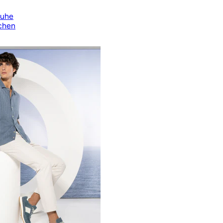
huhe
chen