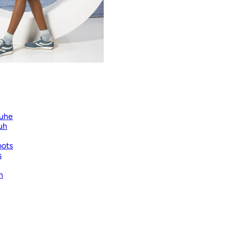
uhe
uh
oots
s
n