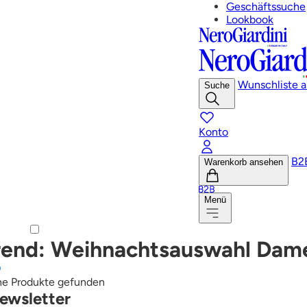
Geschäftssuche
Lookbook
Wunschliste 
Suche
Konto
B2
Warenkorb ansehen
Menü
rend: Weihnachtsauswahl Dam
ne Produkte gefunden
ewsletter