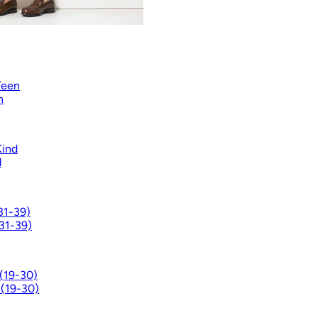
Teen
n
ind
d
(31-39)
31-39)
 (19-30)
 (19-30)