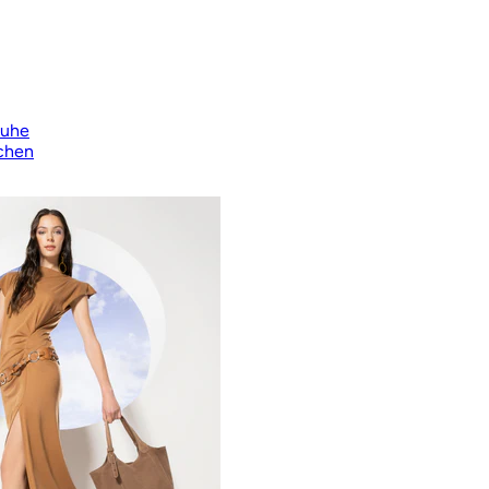
huhe
chen