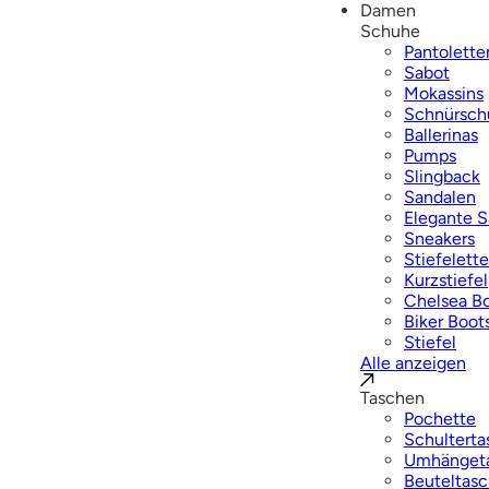
Damen
Schuhe
Pantolette
Sabot
Mokassins
Schnürsch
Ballerinas
Pumps
Slingback
Sandalen
Elegante 
Sneakers
Stiefelett
Kurzstiefel
Chelsea B
Biker Boot
Stiefel
Alle anzeigen
Taschen
Pochette
Schulterta
Umhänget
Beuteltas