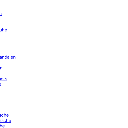
n
uhe
Sandalen
en
oots
s
sche
asche
che