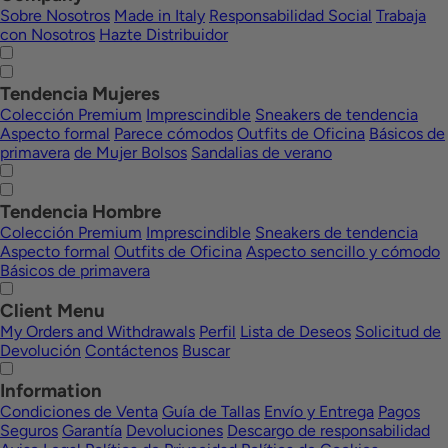
Sobre Nosotros
Made in Italy
Responsabilidad Social
Trabaja
con Nosotros
Hazte Distribuidor
Tendencia Mujeres
Colección Premium
Imprescindible
Sneakers de tendencia
Aspecto formal
Parece cómodos
Outfits de Oficina
Básicos de
primavera
de Mujer Bolsos
Sandalias de verano
Tendencia Hombre
Colección Premium
Imprescindible
Sneakers de tendencia
Aspecto formal
Outfits de Oficina
Aspecto sencillo y cómodo
Básicos de primavera
Client Menu
My Orders and Withdrawals
Perfil
Lista de Deseos
Solicitud de
Devolución
Contáctenos
Buscar
Information
Condiciones de Venta
Guía de Tallas
Envío y Entrega
Pagos
Seguros
Garantía
Devoluciones
Descargo de responsabilidad