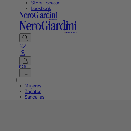
Store Locator
Lookbook
Mostrar
Buscar
favoritos
Cuenta
B2B
Ver
carrito
Menú
Mujeres
Zapatos
Sandalias