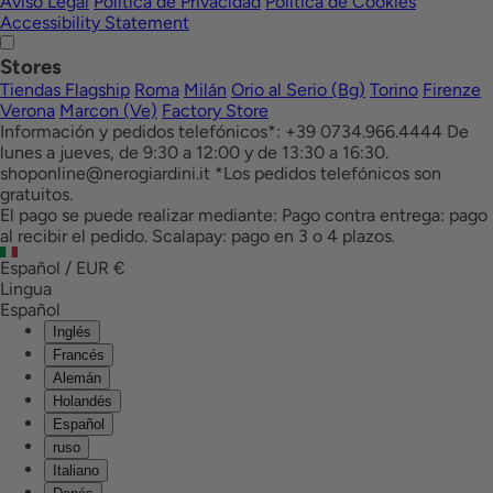
Aviso Legal
Política de Privacidad
Política de Cookies
Accessibility Statement
Stores
Tiendas Flagship
Roma
Milán
Orio al Serio (Bg)
Torino
Firenze
Verona
Marcon (Ve)
Factory Store
Información y pedidos telefónicos*: +39 0734.966.4444 De
lunes a jueves, de 9:30 a 12:00 y de 13:30 a 16:30.
shoponline@nerogiardini.it *Los pedidos telefónicos son
gratuitos.
El pago se puede realizar mediante: Pago contra entrega: pago
al recibir el pedido. Scalapay: pago en 3 o 4 plazos.
Español / EUR
€
Lingua
Español
Inglés
Francés
Alemán
Holandés
Español
ruso
Italiano