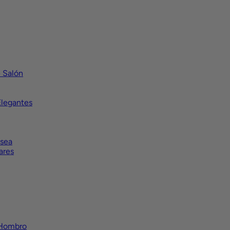
 Salón
Elegantes
lsea
ares
 Hombro