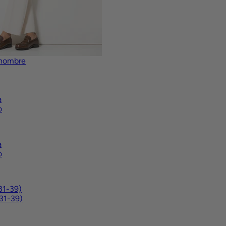
 hombre
a
o
a
o
(31-39)
31-39)