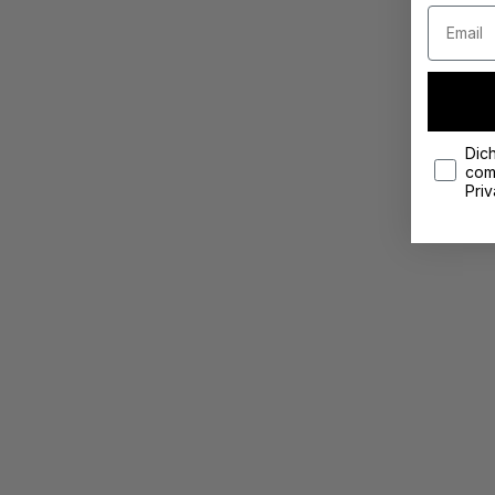
Email
privacy
Dich
comp
Priv