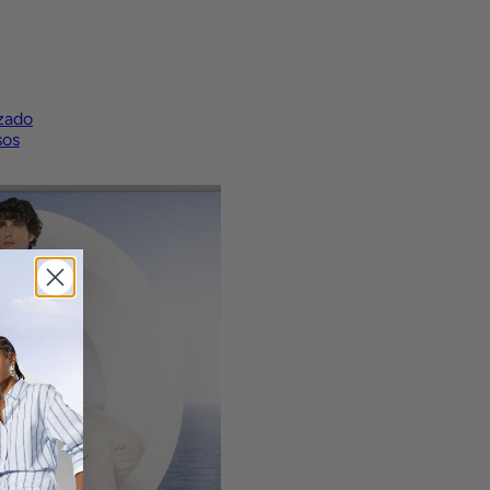
zado
sos