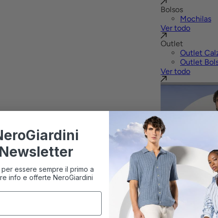
Bolsos
Mochilas
Ver todo
Outlet
Outlet Cal
Outlet Bol
Ver todo
NeroGiardini
Newsletter
ti per essere sempre il primo a
re info e offerte NeroGiardini