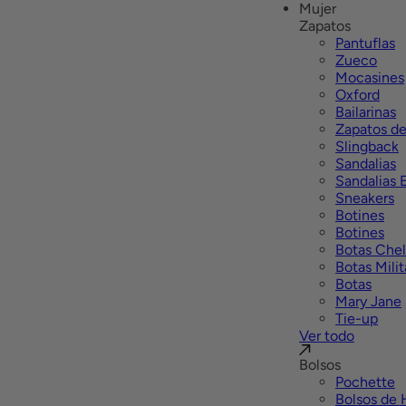
Mujer
Zapatos
Pantuflas
Zueco
Mocasines
Oxford
Bailarinas
Zapatos de
Slingback
Sandalias
Sandalias 
Sneakers
Botines
Botines
Botas Che
Botas Milit
Botas
Mary Jane
Tie-up
Ver todo
Bolsos
Pochette
Bolsos de