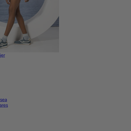
jer
lsea
ares