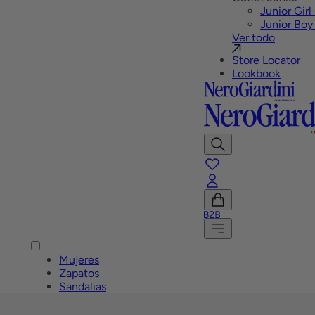
Junior Girl
Junior Boy
Ver todo
Store Locator
Lookbook
Mostrar
Buscar
favoritos
Cuenta
B2B
Ver
carrito
Menú
Mujeres
Zapatos
Sandalias