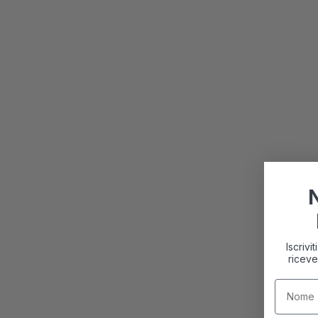
Iscrivi
riceve
Nome