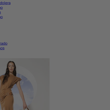
dolera
bo
e
bo
zado
sos