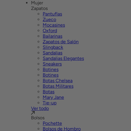
Mujer
Zapatos
Pantuflas
Zueco
Mocasines
Oxford
Bailarinas
Zapatos de Salón
Slingback
Sandalias
Sandalias Elegantes
Sneakers
Botines
Botines
Botas Chelsea
Botas Militares
Botas
Mary Jane
Tie-up
Ver todo
Bolsos
Pochette
Bolsos de Hombro