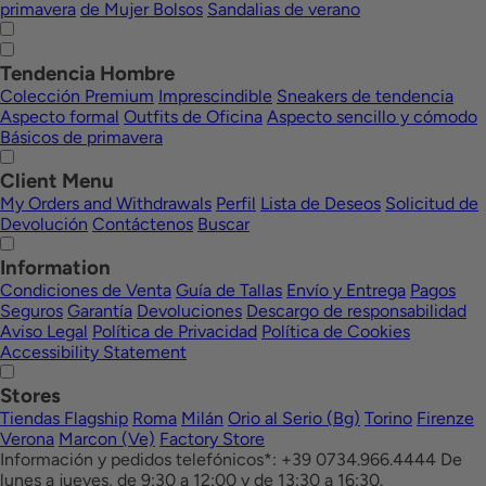
primavera
de Mujer Bolsos
Sandalias de verano
Tendencia Hombre
Colección Premium
Imprescindible
Sneakers de tendencia
Aspecto formal
Outfits de Oficina
Aspecto sencillo y cómodo
Básicos de primavera
Client Menu
My Orders and Withdrawals
Perfil
Lista de Deseos
Solicitud de
Devolución
Contáctenos
Buscar
Information
Condiciones de Venta
Guía de Tallas
Envío y Entrega
Pagos
Seguros
Garantía
Devoluciones
Descargo de responsabilidad
Aviso Legal
Política de Privacidad
Política de Cookies
Accessibility Statement
Stores
Tiendas Flagship
Roma
Milán
Orio al Serio (Bg)
Torino
Firenze
Verona
Marcon (Ve)
Factory Store
Información y pedidos telefónicos*: +39 0734.966.4444 De
lunes a jueves, de 9:30 a 12:00 y de 13:30 a 16:30.