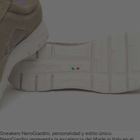
Sneakers NeroGiardini, personalidad y estilo único.
NeroGiardini representa la excelencia del Made in Italy en el