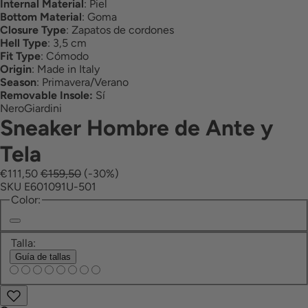
Internal Material
:
Piel
Bottom Material
:
Goma
Closure Type
:
Zapatos de cordones
Hell Type
:
3,5 cm
Fit Type
:
Cómodo
Origin
:
Made in Italy
Season
:
Primavera/Verano
Removable Insole:
Sí
NeroGiardini
Sneaker Hombre de Ante y
Tela
€111,50
€159,50
(-30%)
SKU E601091U-501
Color:
Fumar
Encantamiento
Talla:
Guía de tallas
Encontrar
Añadir
a
en