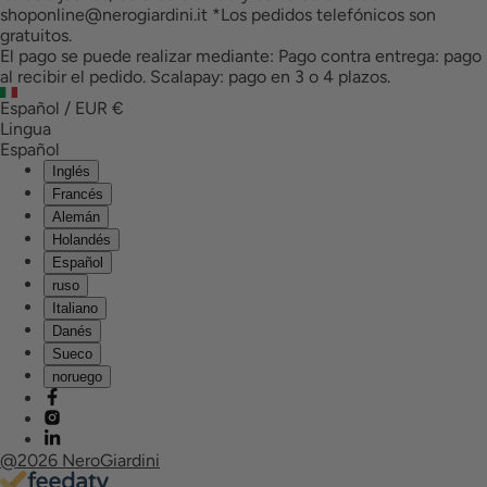
shoponline@nerogiardini.it *Los pedidos telefónicos son
gratuitos.
El pago se puede realizar mediante: Pago contra entrega: pago
al recibir el pedido. Scalapay: pago en 3 o 4 plazos.
Español / EUR
€
Lingua
Español
Inglés
Francés
Alemán
Holandés
Español
ruso
Italiano
Danés
Sueco
noruego
facebook
instagram
linkedin
@2026 NeroGiardini