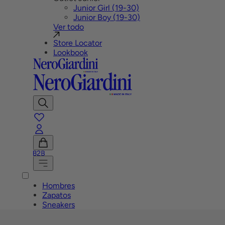
Junior Girl (19-30)
Junior Boy (19-30)
Ver todo
Store Locator
Lookbook
Mostrar
Buscar
favoritos
Cuenta
B2B
Ver
carrito
Menú
Hombres
Zapatos
Sneakers