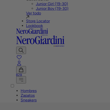
Junior Girl (19-30)
Junior Boy (19-30)
Ver todo
Store Locator
Lookbook
Mostrar
Buscar
favoritos
Cuenta
B2B
Ver
carrito
Menú
Hombres
Zapatos
Sneakers