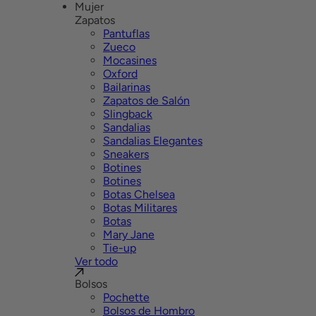
Mujer
Zapatos
Pantuflas
Zueco
Mocasines
Oxford
Bailarinas
Zapatos de Salón
Slingback
Sandalias
Sandalias Elegantes
Sneakers
Botines
Botines
Botas Chelsea
Botas Militares
Botas
Mary Jane
Tie-up
Ver todo
Bolsos
Pochette
Bolsos de Hombro