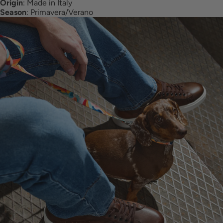
Origin
:
Made in Italy
Season
:
Primavera/Verano