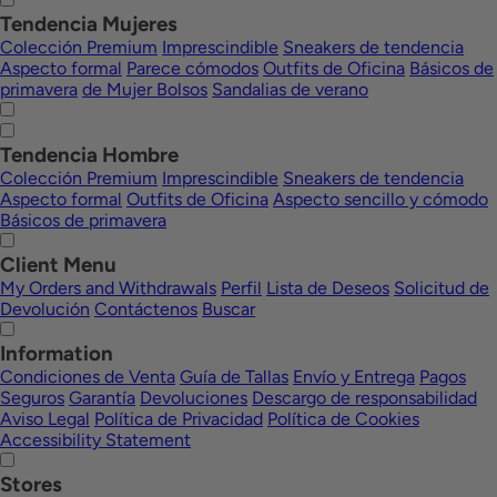
Tendencia Mujeres
Colección Premium
Imprescindible
Sneakers de tendencia
Aspecto formal
Parece cómodos
Outfits de Oficina
Básicos de
primavera
de Mujer Bolsos
Sandalias de verano
Tendencia Hombre
Colección Premium
Imprescindible
Sneakers de tendencia
Aspecto formal
Outfits de Oficina
Aspecto sencillo y cómodo
Básicos de primavera
Client Menu
My Orders and Withdrawals
Perfil
Lista de Deseos
Solicitud de
Devolución
Contáctenos
Buscar
Information
Condiciones de Venta
Guía de Tallas
Envío y Entrega
Pagos
Seguros
Garantía
Devoluciones
Descargo de responsabilidad
Aviso Legal
Política de Privacidad
Política de Cookies
Accessibility Statement
Stores