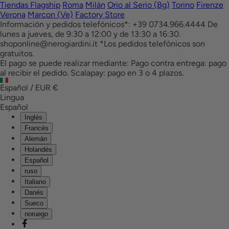
Tiendas Flagship
Roma
Milán
Orio al Serio (Bg)
Torino
Firenze
Verona
Marcon (Ve)
Factory Store
Información y pedidos telefónicos*: +39 0734.966.4444 De
lunes a jueves, de 9:30 a 12:00 y de 13:30 a 16:30.
shoponline@nerogiardini.it *Los pedidos telefónicos son
gratuitos.
El pago se puede realizar mediante: Pago contra entrega: pago
al recibir el pedido. Scalapay: pago en 3 o 4 plazos.
Español / EUR
€
Lingua
Español
Inglés
Francés
Alemán
Holandés
Español
ruso
Italiano
Danés
Sueco
noruego
facebook