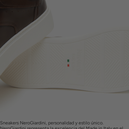
Sneakers NeroGiardini, personalidad y estilo único.
NeroGiardini representa la excelencia del Made in Italy en el