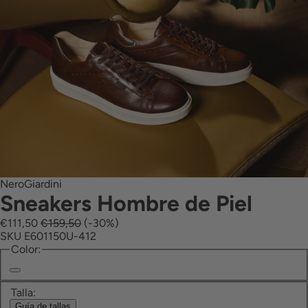
NeroGiardini
Sneakers Hombre de Piel
€111,50
€159,50
(-30%)
SKU E601150U-412
Color:
Encantamiento
Talla:
Guía de tallas