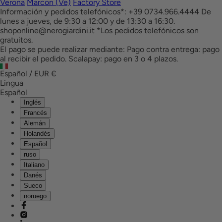
Verona
Marcon (Ve)
Factory Store
Información y pedidos telefónicos*: +39 0734.966.4444 De
lunes a jueves, de 9:30 a 12:00 y de 13:30 a 16:30.
shoponline@nerogiardini.it *Los pedidos telefónicos son
gratuitos.
El pago se puede realizar mediante: Pago contra entrega: pago
al recibir el pedido. Scalapay: pago en 3 o 4 plazos.
Español / EUR
€
Lingua
Español
Inglés
Francés
Alemán
Holandés
Español
ruso
Italiano
Danés
Sueco
noruego
facebook
instagram