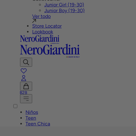
Junior Girl (19-30)
Junior Boy (19-30)
Ver todo
Store Locator
Lookbook
Mostrar
Buscar
favoritos
Cuenta
B2B
Ver
carrito
Menú
Niños
Teen
Teen Chica