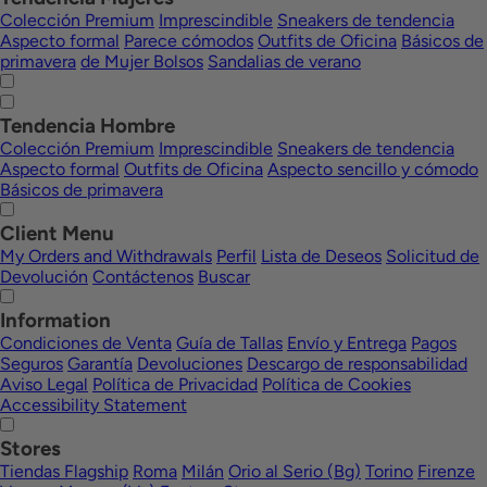
Colección Premium
Imprescindible
Sneakers de tendencia
Aspecto formal
Parece cómodos
Outfits de Oficina
Básicos de
primavera
de Mujer Bolsos
Sandalias de verano
Tendencia Hombre
Colección Premium
Imprescindible
Sneakers de tendencia
Aspecto formal
Outfits de Oficina
Aspecto sencillo y cómodo
Básicos de primavera
Client Menu
My Orders and Withdrawals
Perfil
Lista de Deseos
Solicitud de
Devolución
Contáctenos
Buscar
Information
Condiciones de Venta
Guía de Tallas
Envío y Entrega
Pagos
Seguros
Garantía
Devoluciones
Descargo de responsabilidad
Aviso Legal
Política de Privacidad
Política de Cookies
Accessibility Statement
Stores
Tiendas Flagship
Roma
Milán
Orio al Serio (Bg)
Torino
Firenze