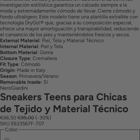
investigación estilística garantiza un calzado siempre a la
moda y extremadamente cómodo de llevar. Cierre cómodo y
fondo ultraligero. Este modelo tiene una plantilla extraíble con
tecnología DryGo!® que, gracias a su composición especial,
ofrece una mayor amortiguación y transpirabilidad, reduciendo
el cansancio de los pies y manteniéndolos frescos y secos.
External Material
:
Piel, Tela y Material Técnico
Internal Material
:
Piel y Tela
Bottom Material
:
Goma
Closure Type
:
Cremallera
Fit Type
:
Cómodo
Origin
:
Made in Italy
Season
:
Primavera/Verano
Removable Insole:
Sí
NeroGiardini
Sneakers Teens para Chicas
de Tejido y Material Técnico
€66,50
€95,00
(-30%)
SKU E633567F-707
Color:
Negro
Femme