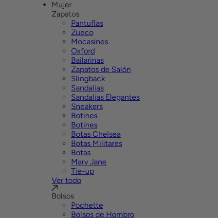
Mujer
Zapatos
Pantuflas
Zueco
Mocasines
Oxford
Bailarinas
Zapatos de Salón
Slingback
Sandalias
Sandalias Elegantes
Sneakers
Botines
Botines
Botas Chelsea
Botas Militares
Botas
Mary Jane
Tie-up
Ver todo
Bolsos
Pochette
Bolsos de Hombro