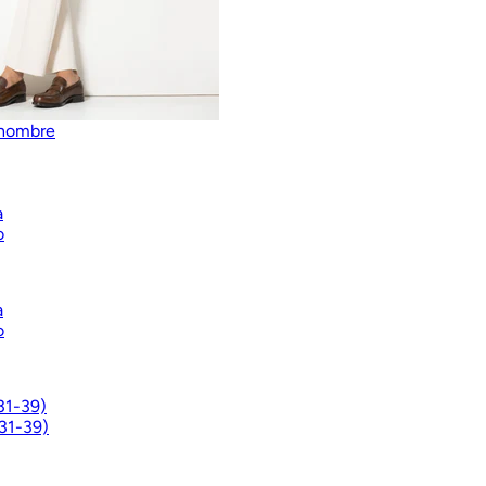
 hombre
a
o
a
o
(31-39)
31-39)