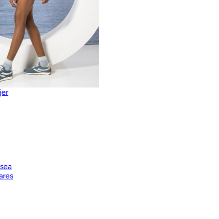
jer
lsea
ares