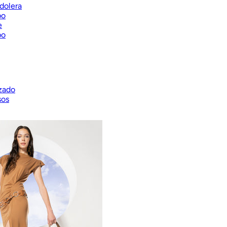
dolera
bo
e
bo
zado
sos