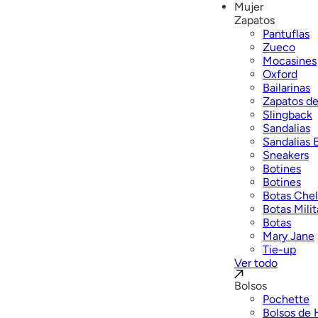
Mujer
Zapatos
Pantuflas
Zueco
Mocasines
Oxford
Bailarinas
Zapatos de
Slingback
Sandalias
Sandalias 
Sneakers
Botines
Botines
Botas Che
Botas Milit
Botas
Mary Jane
Tie-up
Ver todo
Bolsos
Pochette
Bolsos de