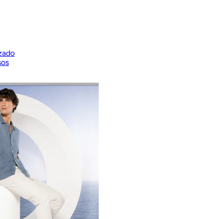
zado
sos