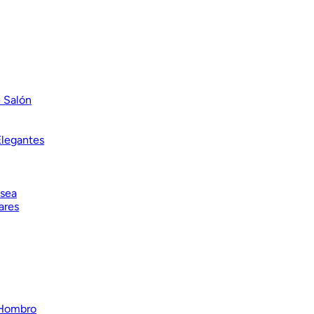
 Salón
Elegantes
lsea
ares
 Hombro