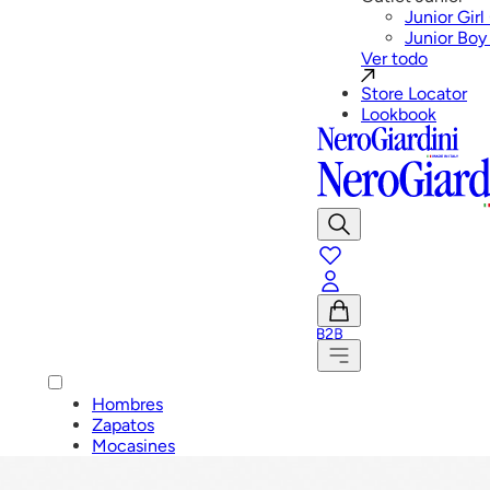
Junior Girl
Junior Boy
Ver todo
Store Locator
Lookbook
Mostrar
Buscar
favoritos
Cuenta
B2B
Ver
carrito
Menú
Hombres
Zapatos
Mocasines